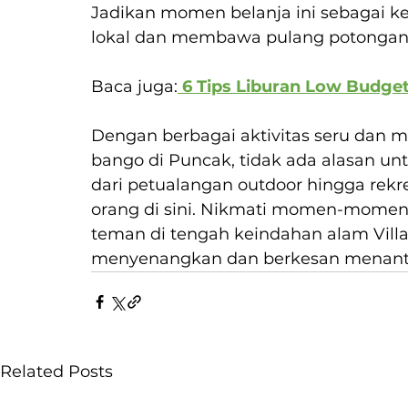
Jadikan momen belanja ini sebagai 
lokal dan membawa pulang potongan k
Baca juga:
6 Tips Liburan Low Budget
Dengan berbagai aktivitas seru dan me
bango di Puncak, tidak ada alasan unt
dari petualangan outdoor hingga rekr
orang di sini. Nikmati momen-momen 
teman di tengah keindahan alam Vill
menyenangkan dan berkesan menanti 
Related Posts