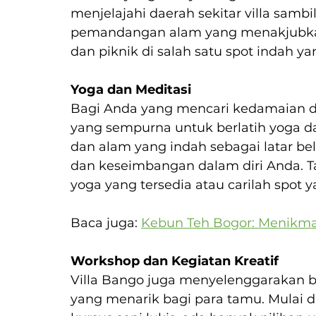
menjelajahi daerah sekitar villa samb
pemandangan alam yang menakjubka
dan piknik di salah satu spot indah yang
Yoga dan Meditasi
Bagi Anda yang mencari kedamaian dan
yang sempurna untuk berlatih yoga d
dan alam yang indah sebagai latar b
dan keseimbangan dalam diri Anda. Ta
yoga yang tersedia atau carilah spot 
Baca juga: 
Kebun Teh Bogor: Menikma
Workshop dan Kegiatan Kreatif
Villa Bango juga menyelenggarakan be
yang menarik bagi para tamu. Mulai d