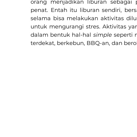
orang menjadikan liburan sebagai 
penat. Entah itu liburan sendiri, be
selama bisa melakukan aktivitas dil
untuk mengurangi stres. Aktivitas ya
dalam bentuk hal-hal 
simple
 seperti
terdekat, berkebun, BBQ-an, dan bero