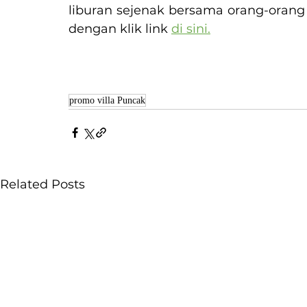
liburan sejenak bersama orang-orang
dengan klik link 
di sini.
promo villa Puncak
Related Posts