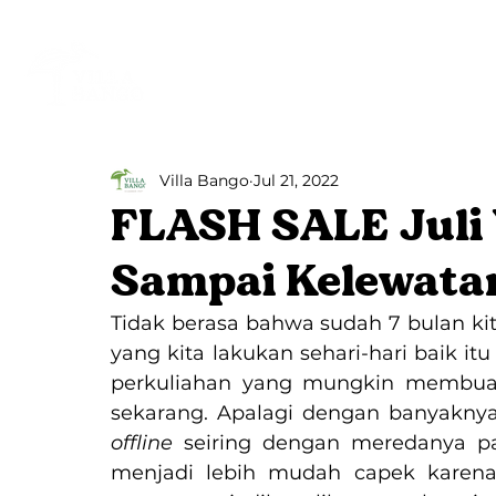
Beranda
Villa Bango
Villa Bango
Jul 21, 2022
FLASH SALE Juli 
Sampai Kelewata
Tidak berasa bahwa sudah 7 bulan kita
yang kita lakukan sehari-hari baik it
perkuliahan yang mungkin membuat
offline 
seiring dengan meredanya p
menjadi lebih mudah capek karena 