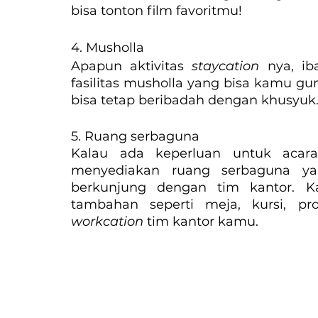
bisa tonton film favoritmu!
4. Musholla
Apapun aktivitas 
staycation
 nya, ib
fasilitas musholla yang bisa kamu gun
bisa tetap beribadah dengan khusyuk
5. Ruang serbaguna
Kalau ada keperluan untuk acara
menyediakan ruang serbaguna ya
berkunjung dengan tim kantor. K
workcation 
tim kantor kamu.