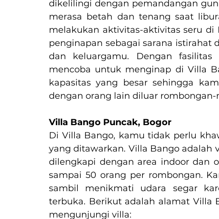
dikelilingi dengan pemandangan gu
merasa betah dan tenang saat libur
melakukan aktivitas-aktivitas seru d
penginapan sebagai sarana istiraha
dan keluargamu. Dengan fasilitas
mencoba untuk menginap di Villa Ban
kapasitas yang besar sehingga kam
dengan orang lain diluar rombongan-
Villa Bango Puncak, Bogor
Di Villa Bango, kamu tidak perlu k
yang ditawarkan. 
Villa Bango adalah v
dilengkapi dengan area indoor dan o
sampai 50 orang per rombongan. Kam
sambil menikmati udara segar kar
terbuka. Berikut adalah alamat Villa
mengunjungi villa: