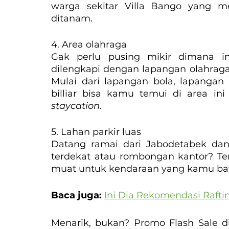
warga sekitar Villa Bango yang m
ditanam.
4. Area olahraga
Gak perlu pusing mikir dimana in
dilengkapi dengan lapangan olahraga
Mulai dari lapangan bola, lapangan b
staycation
.
5. Lahan parkir luas
Datang ramai dari Jabodetabek dan
terdekat atau rombongan kantor? Tena
muat untuk kendaraan yang kamu baw
Baca juga: 
Ini Dia Rekomendasi Raftin
Menarik, bukan? Promo Flash Sale d