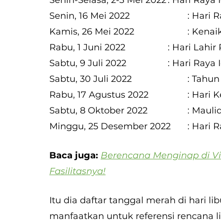
Senin-Selasa, 2-3 Mei 20
Senin, 16 Me
Kamis, 26 Mei 
Rabu, 1 Juni 2022			: H
Sabtu, 9 Juli 2022		
Sabtu, 30 Jul
Rabu, 17 Ag
Sabtu, 8 Ok
Minggu, 25 Desembe
Baca juga: 
Berencana Menginap di Vi
Fasilitasnya!
Itu dia daftar tanggal merah di hari l
manfaatkan untuk referensi rencana 