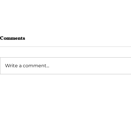
Comments
Write a comment...
Curug Panjang: Harga
Cara WFH 
Tiket, Jam Buka, dan
Kerja Bere
Fasilitas
Kunjungi Villa Bango
Sekarang Juga!
Jl. Jogjogan No.121, Cilember, Kec. Cisarua