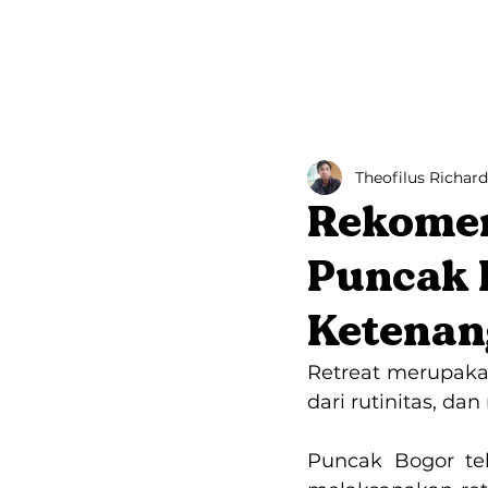
Beranda
Theofilus Richard
Rekomend
Puncak B
Ketenan
Retreat merupakan
dari rutinitas, da
Puncak Bogor tel