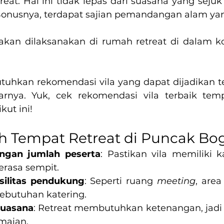
eat. Hal ini tidak lepas dari suasana yang sejuk 
Bonusnya, terdapat sajian pemandangan alam ya
 akan dilaksanakan di rumah retreat di dalam k
hkan rekomendasi vila yang dapat dijadikan tem
rnya. Yuk, cek rekomendasi vila terbaik tempa
kut ini!
ih Tempat Retreat di Puncak Bo
ngan jumlah peserta
: Pastikan vila memiliki k
erasa sempit.
silitas pendukung
: Seperti ruang 
meeting
, area
ebutuhan katering.
suasana
: Retreat membutuhkan ketenangan, jadi pi
amaian.