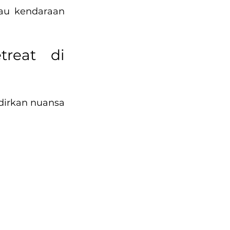
au kendaraan 
reat di 
dirkan nuansa 