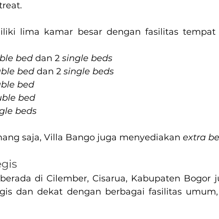
reat.
iki lima kamar besar dengan fasilitas tempat t
ble bed
 dan 2 
single beds
ble bed
 dan 2 
single beds
ble bed
ble bed
ngle beds
ang saja, Villa Bango juga menyediakan 
extra b
egis
berada di Cilember, Cisarua, Kabupaten Bogor j
egis dan dekat dengan berbagai fasilitas umum, 