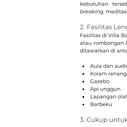
kebutuhan terse
breaking
, meditas
2. Fasilitas Le
Fasilitas di Vill
atau rombongan ha
ditawarkan di ant
Aula dan audio
Kolam renang
Gazebo
Api unggun
Lapangan ola
Barbeku
3. Cukup untu