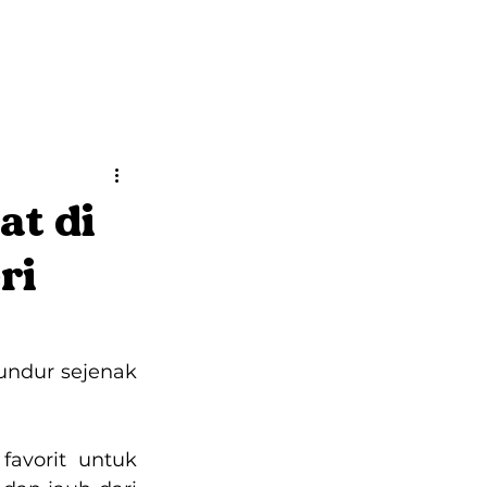
Kontak
Brosur
at di
ri
ndur sejenak 
avorit untuk 