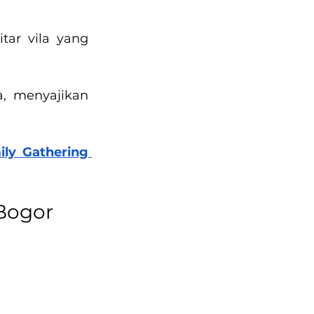
ar vila yang 
, menyajikan 
y Gathering 
 Bogor