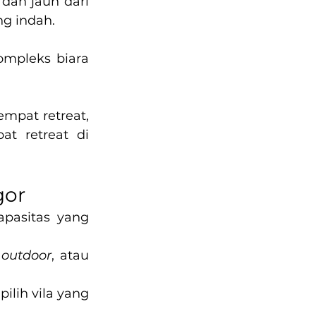
dan jauh dari 
ng indah.
ompleks biara 
pat retreat, 
t retreat di 
gor
apasitas yang 
 
outdoor
, atau 
lih vila yang 