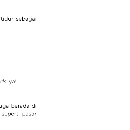
idur sebagai 
eds
, ya!
uga berada di 
seperti pasar 