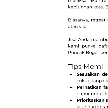
melaksanakan retr
kebisingan kota. 
Biasanya, retreat
atau vila.
Jika Anda membutu
kami punya dafta
Puncak Bogor beri
Tips Memil
Sesuaikan de
cukup tanpa t
Perhatikan fa
dapur untuk k
Prioritaskan 
jauh dari ker