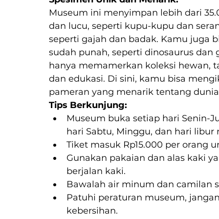
Museum ini menyimpan lebih dari 35.0
dan lucu, seperti kupu-kupu dan sera
seperti gajah dan badak. Kamu juga bi
sudah punah, seperti dinosaurus dan 
hanya memamerkan koleksi hewan, tapi
dan edukasi. Di sini, kamu bisa mengi
pameran yang menarik tentang dunia
Tips Berkunjung:
Museum buka setiap hari Senin-Ju
hari Sabtu, Minggu, dan hari libur
Tiket masuk Rp15.000 per orang 
Gunakan pakaian dan alas kaki 
berjalan kaki.
Bawalah air minum dan camilan 
Patuhi peraturan museum, jangan
kebersihan.