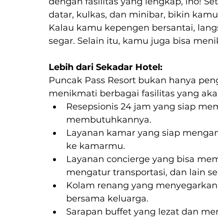
dengan fasilitas yang lengkap, lho! S
datar, kulkas, dan minibar, bikin ka
Kalau kamu kepengen bersantai, langs
segar. Selain itu, kamu juga bisa meni
Lebih dari Sekadar Hotel:
Puncak Pass Resort bukan hanya peng
menikmati berbagai fasilitas yang
Resepsionis 24 jam yang siap m
membutuhkannya.
Layanan kamar yang siap menga
ke kamarmu.
Layanan concierge yang bisa me
mengatur transportasi, dan lain s
Kolam renang yang menyegarkan, 
bersama keluarga.
Sarapan buffet yang lezat dan m