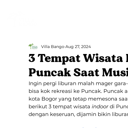
Beranda
Villa Bango
Villa Bango
Aug 27, 2024
3 Tempat Wisata 
Puncak Saat Mus
Ingin pergi liburan malah mager gara
bisa kok rekreasi ke Puncak. Puncak ad
kota Bogor yang tetap memesona saat
berikut 3 tempat wisata 
indoor 
di Pun
dengan keseruan, dijamin bikin libura