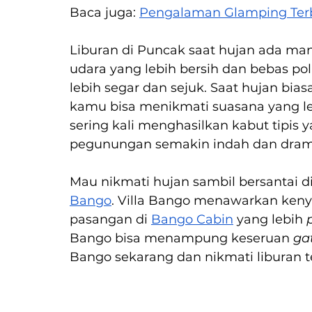
Baca juga: 
Pengalaman Glamping Terb
Liburan di Puncak saat hujan ada man
udara yang lebih bersih dan bebas polu
lebih segar dan sejuk. Saat hujan bia
kamu bisa menikmati suasana yang le
sering kali menghasilkan kabut tip
pegunungan semakin indah dan drama
Mau nikmati hujan sambil bersantai di
Bango
. Villa Bango menawarkan keny
pasangan di 
Bango Cabin
 yang lebih 
Bango bisa menampung keseruan 
ga
Bango sekarang dan nikmati liburan 