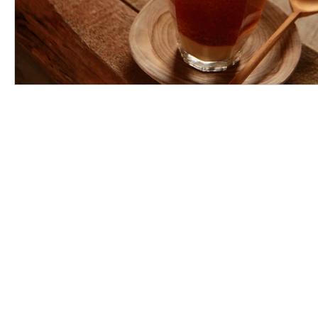
Kunjungi Villa Bango
Sekarang Juga!
Jl. Jogjogan No.121, Cilember, Kec. Cisarua
Bogor - Jawa Barat 16750
WA Admin : +62 812 8788 8239