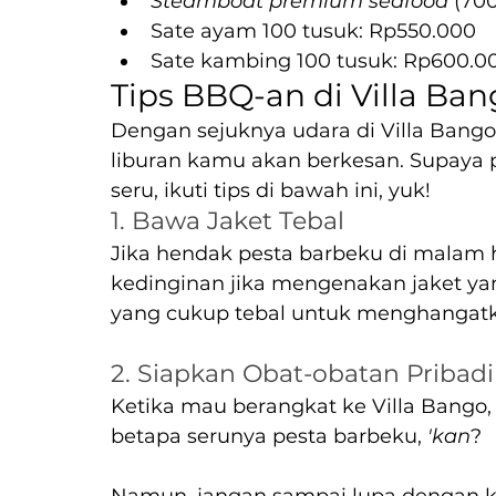
Steamboat premium seafood
 (700
Sate ayam 100 tusuk: Rp550.000
Sate kambing 100 tusuk: Rp600.0
Tips BBQ-an di Villa Ba
Dengan sejuknya udara di Villa Bango
liburan kamu akan berkesan. Supaya
seru, ikuti tips di bawah ini, yuk!
1. Bawa Jaket Tebal
Jika hendak pesta barbeku di malam 
kedinginan jika mengenakan jaket yan
yang cukup tebal untuk menghangatk
2. Siapkan Obat-obatan Pribadi
Ketika mau berangkat ke Villa Bang
betapa serunya pesta barbeku, 
'kan
?
Namun, jangan sampai lupa dengan ke