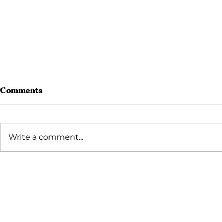
Comments
Write a comment...
Curug Panjang: Harga
Cara WFH 
Tiket, Jam Buka, dan
Kerja Bere
Fasilitas
Kunjungi Villa Bango