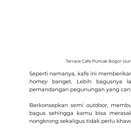
Terrace Cafe Puncak Bogor (su
Seperti namanya, kafe ini memberikan
homey 
banget. Lebih bagusnya la
pemandangan pegunungan yang cant
Berkonsepkan 
semi outdoor
, membua
bagus sehingga kamu bisa merasak
nongkrong sekaligus tidak perlu khawa