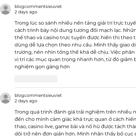
Tiket, Jam Buka, dan
Kerja Bere
blogcommentsieuviet
Fasilitas
2 days ago
Trong lúc so sánh nhiều nền tảng giải trí trực tuy
cách trình bày nội dung tương đối mạch lạc. Nhữ
thể thao và casino trực tuyến được hiển thị theo 
dùng dễ lựa chọn theo nhu cầu. Mình thấy giao diệ
trương, nên nhìn tổng thể khá dễ chịu. Việc phân 
vị trí các mục quan trọng nhanh hơn, từ đó giảm bớ
nghiệm gọn gàng hơn
Like
Reply
blogcommentsieuviet
2 days ago
Trong quá trình đánh giá trải nghiệm trên nhiều n
đến cho mình cảm giác khá trực quan ở cách hiển
thao, casino live, game bài và nổ hũ được tách th
dõi trở nên đơn giản hơn. Mình nhận thấy bố cục d