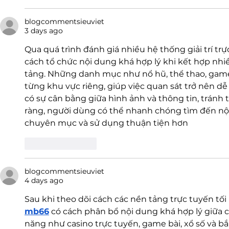
blogcommentsieuviet
3 days ago
Qua quá trình đánh giá nhiều hệ thống giải trí tr
cách tổ chức nội dung khá hợp lý khi kết hợp nhi
tảng. Những danh mục như nổ hũ, thể thao, game 
từng khu vực riêng, giúp việc quan sát trở nên dễ
có sự cân bằng giữa hình ảnh và thông tin, tránh t
ràng, người dùng có thể nhanh chóng tìm đến nội
chuyên mục và sử dụng thuận tiện hơn
Like
Reply
blogcommentsieuviet
4 days ago
Sau khi theo dõi cách các nền tảng trực tuyến tối
mb66
 có cách phân bổ nội dung khá hợp lý giữa
năng như casino trực tuyến, game bài, xổ số và bắ