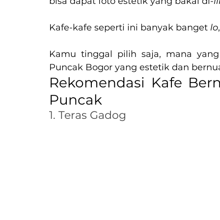
bisa dapat foto estetik yang bakal di-
l
Kafe-kafe seperti ini banyak banget 
lo
Kamu tinggal pilih saja, mana yang 
Puncak Bogor yang estetik dan bernua
Rekomendasi Kafe Bernu
Puncak
1. Teras Gadog