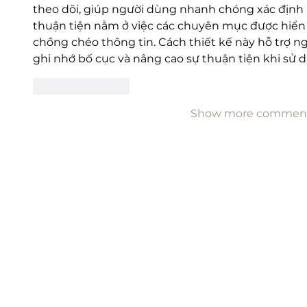
theo dõi, giúp người dùng nhanh chóng xác định 
thuận tiện nằm ở việc các chuyên mục được hiển t
chồng chéo thông tin. Cách thiết kế này hỗ trợ n
ghi nhớ bố cục và nâng cao sự thuận tiện khi sử
Like
Reply
Show more commen
Kunjungi Villa Bango
Sekarang Juga!
Jl. Jogjogan No.121, Cilember, Kec. Cisarua
Bogor - Jawa Barat 16750
WA Admin : +62 812 8788 8239