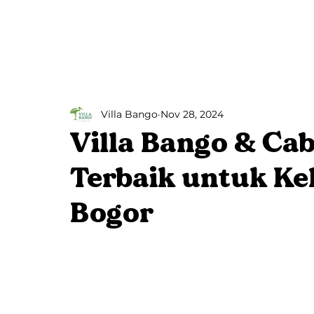
Beranda
Villa Bango
Villa Bango
Nov 28, 2024
Villa Bango & Ca
Terbaik untuk Ke
Bogor