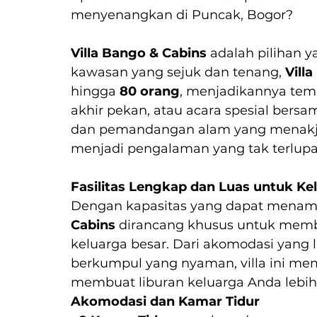
menyenangkan di Puncak, Bogor? 
Villa Bango & Cabins
 adalah pilihan 
kawasan yang sejuk dan tenang, 
Vill
hingga 
80 orang
, menjadikannya temp
akhir pekan, atau acara spesial bersam
dan pemandangan alam yang menakjub
menjadi pengalaman yang tak terlup
Fasilitas Lengkap dan Luas untuk Ke
Dengan kapasitas yang dapat menamp
Cabins
 dirancang khusus untuk mem
keluarga besar. Dari akomodasi yang l
berkumpul yang nyaman, villa ini mem
membuat liburan keluarga Anda lebi
Akomodasi dan Kamar Tidur