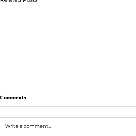
Comments
Write a comment...