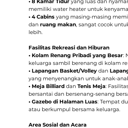
• 8 Kamar Tidur
 yang luas dan nyaman
memiliki water heater untuk kenyama
• 4 Cabins
 yang masing-masing memil
dan 
ruang makan
, sangat cocok unt
lebih.
Fasilitas Rekreasi dan Hiburan
• Kolam Renang Pribadi yang Besar
:
keluarga sambil berenang di kolam re
• Lapangan Basket/Volley
 dan 
Lapan
yang menyenangkan untuk anak-anak
• Meja Billiard
 dan 
Tenis Meja
: Fasili
bersantai dan bersenang-senang ber
• Gazebo di Halaman Luas
: Tempat du
atau berkumpul bersama keluarga.
Area Sosial dan Acara