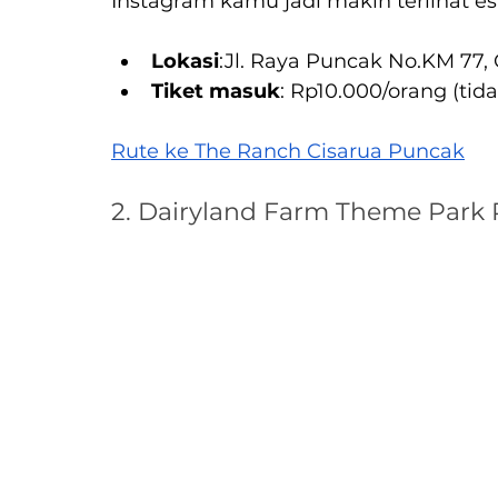
Instagram kamu jadi makin terlihat est
Lokasi
:Jl. Raya Puncak 
No.KM
 77,
Tiket masuk
: Rp10.000/orang (tid
Rute ke The Ranch Cisarua Puncak
2. Dairyland Farm Theme Park