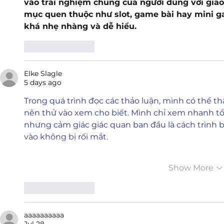
vào trải nghiệm chung của người dùng với giao
mục quen thuộc như slot, game bài hay mini g
khá nhẹ nhàng và dễ hiểu.
Like
Reply
Elke Slagle
5 days ago
Trong quá trình đọc các thảo luận, mình có thể th
nên thử vào xem cho biết. Mình chỉ xem nhanh tổ
nhưng cảm giác giác quan ban đầu là cách trình b
vào không bị rối mắt.
Show More
Like
Reply
aaaaaaaaaa
Jul 28