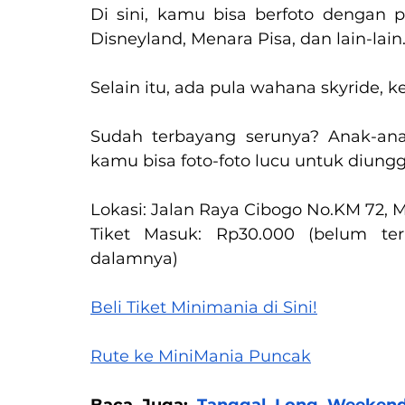
Di sini, kamu bisa berfoto dengan p
Disneyland, Menara Pisa, dan lain-lain
Selain itu, ada pula wahana skyride, k
Sudah terbayang serunya? Anak-an
kamu bisa foto-foto lucu untuk diungg
Lokasi: Jalan Raya Cibogo 
No.KM
 72,
Tiket Masuk: Rp30.000 (belum te
dalamnya)
Beli Tiket Minimania di Sini!
Rute ke MiniMania Puncak
Baca Juga: 
Tanggal Long Weekend 2