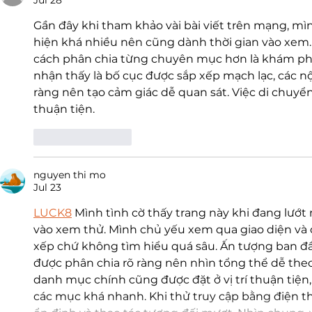
Gần đây khi tham khảo vài bài viết trên mạng, mì
hiện khá nhiều nên cũng dành thời gian vào xem. 
cách phân chia từng chuyên mục hơn là khám phá
nhận thấy là bố cục được sắp xếp mạch lạc, các n
ràng nên tạo cảm giác dễ quan sát. Việc di chuyể
thuận tiện.
Like
Reply
nguyen thi mo
Jul 23
LUCK8
 Mình tình cờ thấy trang này khi đang lướt
vào xem thử. Mình chủ yếu xem qua giao diện và 
xếp chứ không tìm hiểu quá sâu. Ấn tượng ban đầ
được phân chia rõ ràng nên nhìn tổng thể dễ theo
danh mục chính cũng được đặt ở vị trí thuận tiện,
các mục khá nhanh. Khi thử truy cập bằng điện thoại