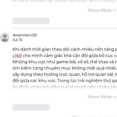
ổn định và thao tác tương đối mượt. Nhìn chung,
Show More
Like
Reply
dwainnervi55
Jul 15
Khi dành thời gian theo dõi cách nhiều nền tảng p
c168
cho mình cảm giác khá cân đối giữa bố cục và
Những khu vực như game bài, xổ số, thể thao và n
tìm kiếm từng chuyên mục không mất quá nhiều 
xây dựng theo hướng trực quan, hỗ trợ quan sát 
đổi giữa các khu vực. Trong lúc trải nghiệm thử ga
ổn định, phản hồi diễn ra khá mượt trên nhiều phi
Show More
Like
Reply