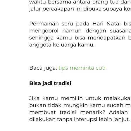
waktu bersama antara orang tua dan 
jalur percakapan ini dibuka supaya k
Permainan seru pada Hari Natal bis
mengobrol namun dengan suasana y
sehingga kamu bisa mendapatkan ba
anggota keluarga kamu.
Baca juga: 
tips meminta cuti
Bisa jadi tradisi
Jika kamu memilih untuk melakukan
bukan tidak mungkin kamu sudah mem
membuat tradisi menarik? Adalah 
dilakukan tanpa interupsi lebih lanjut.