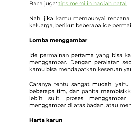
Baca juga: 
tips memilih hadiah natal
Nah, jika kamu mempunyai rencana 
keluarga, berikut beberapa ide perma
Lomba menggambar
Ide permainan pertama yang bisa ka
menggambar. Dengan peralatan sede
kamu bisa mendapatkan keseruan ya
Caranya tentu sangat mudah, yaitu 
beberapa tim, dan panita membisikka
lebih sulit, proses menggambar bi
menggambar di atas badan, atau me
Harta karun