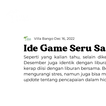
Beranda
Villa Bango
Villa Bango
Dec 16, 2022
Ide Game Seru Sa
Seperti yang kalian tahu, selain dik
Desember juga identik dengan libura
kerap diisi dengan liburan bersama. B
update 
tentang pencapaian dalam hi