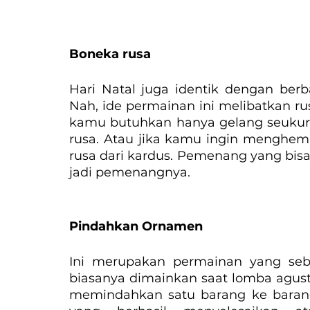
Boneka rusa
Hari Natal juga identik dengan berb
Nah, ide permainan ini melibatkan rus
kamu butuhkan hanya gelang seukur
rusa. Atau jika kamu ingin menghe
rusa dari kardus. Pemenang yang bis
jadi pemenangnya.
Pindahkan Ornamen
Ini merupakan permainan yang seben
biasanya dimainkan saat lomba agust
memindahkan satu barang ke barang