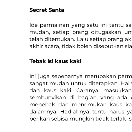
Secret Santa
Ide permainan yang satu ini tentu sa
mudah, setiap orang ditugaskan 
telah ditentukan. Lalu setiap orang 
akhir acara, tidak boleh disebutkan 
Tebak isi kaus kaki
Ini juga sebenarnya merupakan perma
sangat mudah untuk diterapkan. Hal 
dan kaus kaki. Caranya, masukkan
sembunyikan di bagian yang ada d
menebak dan menemukan kaus kaki
dalamnya. Hadiahnya tentu harus y
berikan sebisa mungkin tidak terlalu su