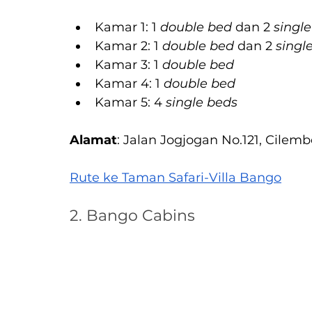
Kamar 1: 1 
double bed
 dan 2 
singl
Kamar 2: 1 
double bed
 dan 2 
singl
Kamar 3: 1 
double bed
Kamar 4: 1 
double bed
Kamar 5: 4 
single beds
Alamat
: Jalan Jogjogan No.121, Cilem
Rute ke Taman Safari-Villa Bango
2. Bango Cabins