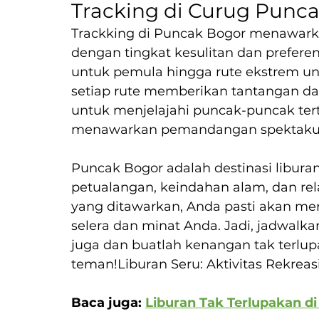
Tracking di Curug Punc
Trackking di Puncak Bogor menawarkan
dengan tingkat kesulitan dan preferen
untuk pemula hingga rute ekstrem un
setiap rute memberikan tantangan dan
untuk menjelajahi puncak-puncak ter
menawarkan pemandangan spektakul
Puncak Bogor adalah destinasi libur
petualangan, keindahan alam, dan rel
yang ditawarkan, Anda pasti akan m
selera dan minat Anda. Jadi, jadwalk
juga dan buatlah kenangan tak terlu
teman!Liburan Seru: Aktivitas Rekreas
Baca juga: 
Liburan Tak Terlupakan di