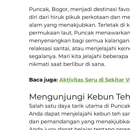
Puncak, Bogor, menjadi destinasi favo
diri dari hiruk pikuk perkotaan dan 
alam yang menakjubkan. Terletak di ke
permukaan laut, Puncak menawarkan b
menyenangkan bagi semua kalangan. 
relaksasi santai, atau menjelajahi ke
segalanya. Mari kita jelajahi beberap
nikmati saat berlibur di sana.
Baca juga: 
Aktivitas Seru di Sekitar 
Mengunjungi Kebun Te
Salah satu daya tarik utama di Puncak
Anda dapat menjelajahi kebun teh s
dan pemandangan yang menakjubkan s
Anda juga dapat belajar tentang pros