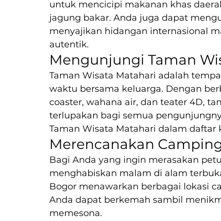
untuk mencicipi makanan khas daerah ini
jagung bakar. Anda juga dapat mengun
menyajikan hidangan internasional ma
autentik.
Mengunjungi Taman Wis
Taman Wisata Matahari adalah temp
waktu bersama keluarga. Dengan berba
coaster, wahana air, dan teater 4D, 
terlupakan bagi semua pengunjungnya
Taman Wisata Matahari dalam daftar 
Merencanakan Camping 
Bagi Anda yang ingin merasakan pet
menghabiskan malam di alam terbuka 
Bogor menawarkan berbagai lokasi 
Anda dapat berkemah sambil menikm
memesona.