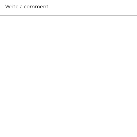
Write a comment...
Curug Panjang: Harga
Cara WFH 
Tiket, Jam Buka, dan
Kerja Bere
Fasilitas
Kunjungi Villa Bango
Sekarang Juga!
Jl. Jogjogan No.121, Cilember, Kec. Cisarua
Bogor - Jawa Barat 16750
WA Admin : +62 812 8788 8239