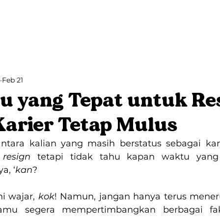
Villa Bango
Bango Cabins
Blog
Feb 21
tu yang Tepat untuk Re
Karier Tetap Mulus
antara kalian yang masih berstatus sebagai ka
 
resign 
tetapi tidak tahu kapan waktu yang 
a, ‘
kan
?
i wajar, 
kok
! Namun, jangan hanya terus mener
amu segera mempertimbangkan berbagai fak