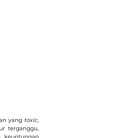
an yang 
toxic
, 
r terganggu, 
, keuntungan 