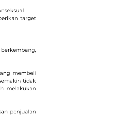
nonseksual
erikan target 
berkembang, 
yang membeli 
emakin tidak 
ah melakukan 
kan penjualan 