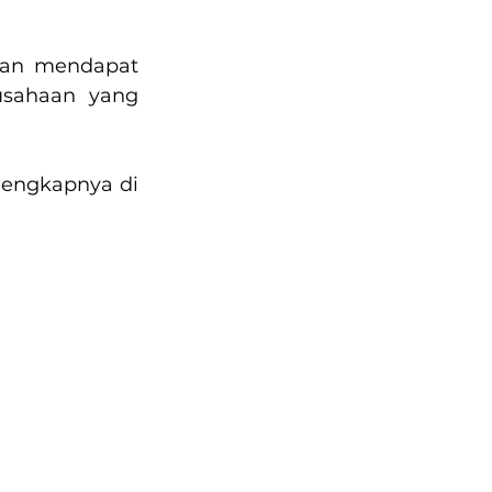
kan mendapat 
usahaan yang 
lengkapnya di 