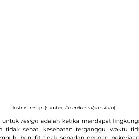
ilustrasi resign (sumber:
 Freepik.com/pressfoto
)
 untuk 
resign 
adalah ketika mendapat lingkung
 tidak sehat, kesehatan terganggu, waktu tidu
tumbuh, benefit tidak sepadan dengan pekerjaan