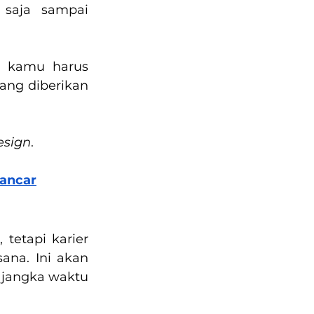
saja sampai 
 kamu harus 
yang diberikan 
esign
.
Lancar
etapi karier 
ana. Ini akan 
jangka waktu 