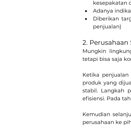
kesepakatan di
Adanya indikas
Diberikan tar
penjualan)
2. Perusahaan
Mungkin lingkun
tetapi bisa saja k
Ketika penjualan
produk yang diju
stabil. Langkah 
efisiensi. Pada t
Kemudian selanjut
perusahaan ke pih