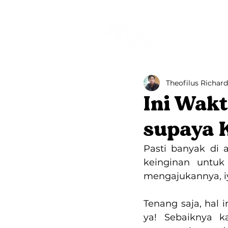
Beranda
Theofilus Richard
Ini Wak
supaya 
Pasti banyak di 
keinginan untuk
mengajukannya, iy
Tenang saja, hal in
ya! Sebaiknya k