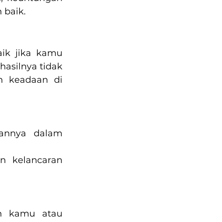
 baik.
aik jika kamu 
asilnya tidak 
 keadaan di 
annya dalam 
 kelancaran 
an kamu atau 