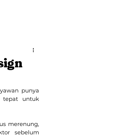
Kontak
Brosur
sign
ryawan punya 
tepat untuk 
us merenung, 
tor sebelum 