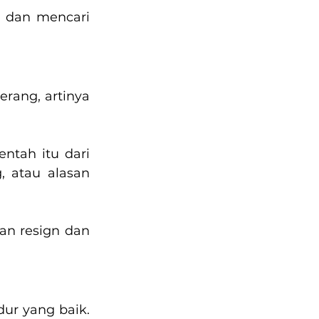
n dan mencari 
rang, artinya 
tah itu dari 
 atau alasan 
n resign dan 
ur yang baik. 