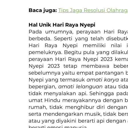
Baca juga: 
Tips Jaga Resolusi Olahra
Hal Unik Hari Raya Nyepi
Pada umumnya, perayaan Hari Raya
berbeda. Seperti yang telah disebut
Hari Raya Nyepi memiliki nilai in
pemeluknya. Begitu pula yang dilaku
perayaan Hari Raya Nyepi 2023 kema
Nyepi 2023 tetap membawa bebera
sebelumnya yaitu empat pantangan ba
Nyepi yang termasuk 
amati karya 
at
bepergian, 
amati lelanguan 
atau tid
tidak menyalakan api. Sehingga pada
umat Hindu merayakannya dengan bere
rumah, tidak menghibur diri dengan 
serta mendengarkan musik, tidak bers
atau yang diyakini berarti api dengan 
berarti emosi manusia.