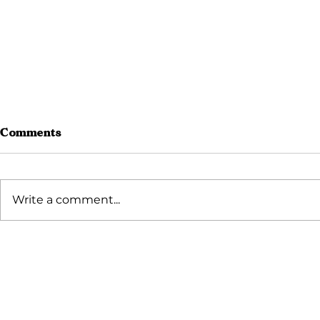
Comments
Write a comment...
Curug Panjang: Harga
Cara WFH 
Tiket, Jam Buka, dan
Kerja Bere
Fasilitas
Kunjungi Villa Bango