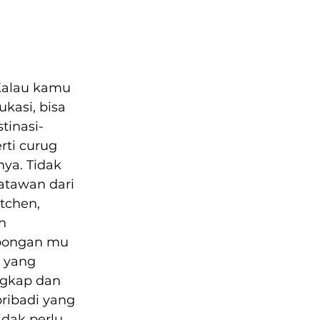
Kalau kamu 
asi, bisa 
tinasi-
ti curug 
ya. Tidak 
atawan dari 
tchen, 
h 
bongan mu 
 yang 
ngkap dan 
ribadi yang 
dak perlu 