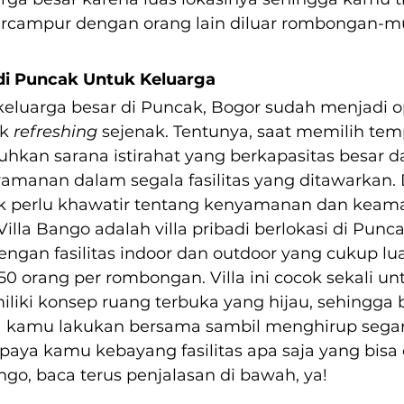
ercampur dengan orang lain diluar rombongan-m
a di Puncak Untuk Keluarga
eluarga besar di Puncak, Bogor sudah menjadi o
k 
refreshing 
sejenak. Tentunya, saat memilih tem
hkan sarana istirahat yang berkapasitas besar dan
anan dalam segala fasilitas yang ditawarkan. Di
k perlu khawatir tentang kenyamanan dan keam
. Villa Bango adalah villa pribadi berlokasi di Punc
engan fasilitas indoor dan outdoor yang cukup lu
50 orang per rombongan. Villa ini cocok sekali un
liki konsep ruang terbuka yang hijau, sehingga 
isa kamu lakukan bersama sambil menghirup sega
paya kamu kebayang fasilitas apa saja yang bisa
ngo, baca terus penjalasan di bawah, ya!