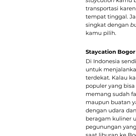
staycation 
kamu b
transportasi karen
tempat tinggal. Ja
singkat dengan 
b
kamu pilih.
Staycation Bogor
Di Indonesia send
untuk menjalanka
terdekat. Kalau ka
populer yang bisa
memang sudah favo
maupun buatan ya
dengan udara dan 
beragam kuliner u
pegunungan yang
saat liburan ke Bo