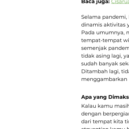
Baca juga: 
Cisaru
Selama pandemi, b
dinamis aktivitas 
Pada umumnya, ma
tempat-tempat wisa
semenjak pandemi
tidak asing lagi, ya
sudah banyak seka
Ditambah lagi, ti
menggambarkan 
Apa yang Dimaks
Kalau kamu masi
dengan berpergian
dari tempat kita t