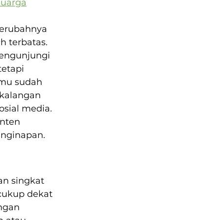
luarga
berubahnya 
h terbatas. 
engunjungi 
etapi 
amu sudah 
 kalangan 
sosial media. 
nten 
enginapan.
an singkat 
cukup dekat 
engan 