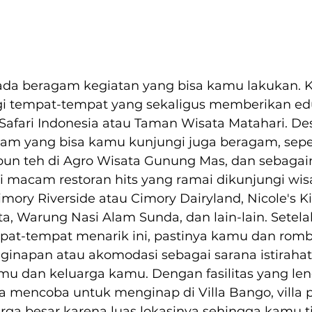
 ada beragam kegiatan yang bisa kamu lakukan. 
i tempat-tempat yang sekaligus memberikan eduk
afari Indonesia atau Taman Wisata Matahari. Des
alam yang bisa kamu kunjungi juga beragam, seper
kebun teh di Agro Wisata Gunung Mas, dan sebagain
i macam restoran hits yang ramai dikunjungi wis
Cimory Riverside atau Cimory Dairyland, Nicole's Ki
a, Warung Nasi Alam Sunda, dan lain-lain. Setela
at-tempat menarik ini, pastinya kamu dan rom
inapan atau akomodasi sebagai sarana istirahat
u dan keluarga kamu. Dengan fasilitas yang le
sa mencoba untuk menginap di Villa Bango, villa p
rga besar karena luas lokasinya sehingga kamu ti