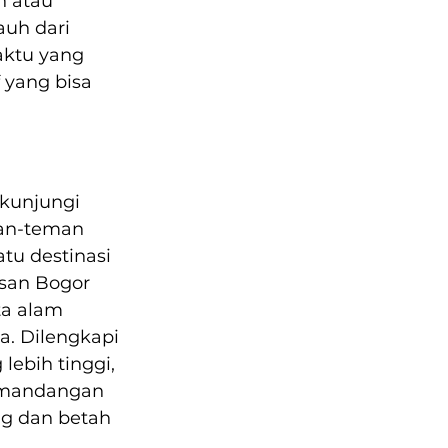
 atau 
auh dari 
ktu yang 
f yang bisa 
kunjungi 
an-teman 
atu destinasi 
san Bogor 
ta alam 
a. Dilengkapi 
ebih tinggi, 
pemandangan 
g dan betah 