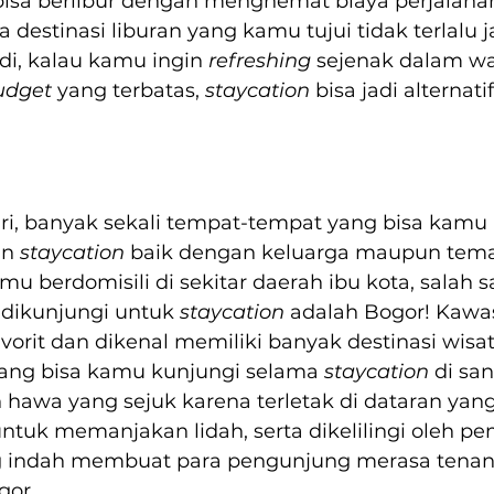
isa berlibur dengan menghemat biaya perjalanan
a destinasi liburan yang kamu tujui tidak terlalu j
di, kalau kamu ingin 
refreshing 
sejenak dalam wa
udget 
yang terbatas, 
staycation 
bisa jadi alternati
 
iri, banyak sekali tempat-tempat yang bisa kamu 
n 
staycation
 baik dengan keluarga maupun tem
mu berdomisili di sekitar daerah ibu kota, salah s
 dikunjungi untuk 
staycation 
adalah Bogor! Kawa
rit dan dikenal memiliki banyak destinasi wisa
ng bisa kamu kunjungi selama 
staycation 
di san
hawa yang sejuk karena terletak di dataran yang l
ntuk memanjakan lidah, serta dikelilingi oleh 
 indah membuat para pengunjung merasa tenan
gor.