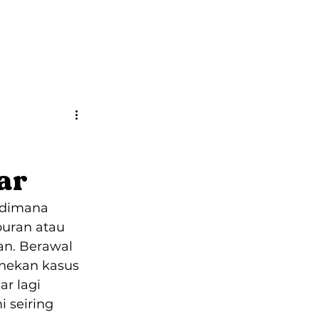
Kontak
Brosur
ar
 dimana 
uran atau 
an. Berawal 
nekan kasus 
ar lagi 
 seiring 