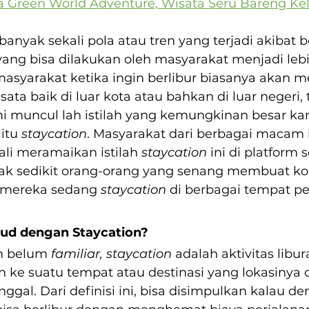
a Green World Adventure, Wisata Seru Bareng Ke
anyak sekali pola atau tren yang terjadi akibat 
yang bisa dilakukan oleh masyarakat menjadi lebi
syarakat ketika ingin berlibur biasanya akan m
ta baik di luar kota atau bahkan di luar negeri, t
 muncul lah istilah yang kemungkinan besar k
itu 
staycation
. Masyarakat dari berbagai macam
li meramaikan istilah 
staycation 
ini di platform 
dak sedikit orang-orang yang senang membuat ko
mereka sedang 
staycation 
di berbagai tempat p
ud dengan Staycation?
h belum 
familiar, staycation 
adalah aktivitas libur
 ke suatu tempat atau destinasi yang lokasinya 
inggal. Dari definisi ini, bisa disimpulkan kalau d