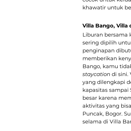
khawatir untuk b
Villa Bango, Vill
Liburan bersama k
sering dipilih untu
penginapan dibutu
memberikan kenyam
Bango, kamu tida
staycation 
di sini
yang dilengkapi d
kapasitas sampai 
besar karena memi
aktivitas yang b
Puncak, Bogor. Su
selama di Villa Ba