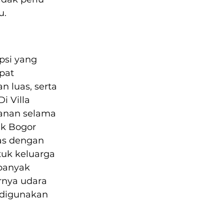
u.
psi yang 
pat 
 luas, serta 
 Villa 
anan selama 
ak Bogor 
as dengan 
tuk keluarga 
banyak 
rnya udara 
 digunakan 