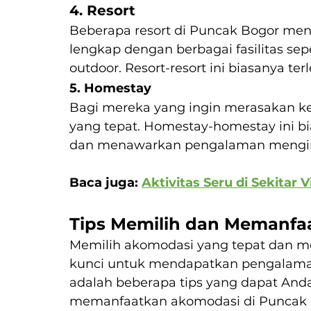
4. Resort
Beberapa resort di Puncak Bogor me
lengkap dengan berbagai fasilitas sepe
outdoor. Resort-resort ini biasanya ter
5. Homestay
Bagi mereka yang ingin merasakan keh
yang tepat. Homestay-homestay ini b
dan menawarkan pengalaman mengina
Baca juga: 
Aktivitas Seru di Sekitar 
Tips Memilih dan Memanfa
Memilih akomodasi yang tepat dan m
kunci untuk mendapatkan pengalaman
adalah beberapa tips yang dapat And
memanfaatkan akomodasi di Puncak 