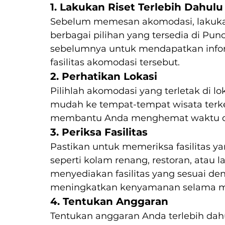
1. Lakukan Riset Terlebih Dahulu
Sebelum memesan akomodasi, lakukan 
berbagai pilihan yang tersedia di Pun
sebelumnya untuk mendapatkan inform
fasilitas akomodasi tersebut.
2. Perhatikan Lokasi
Pilihlah akomodasi yang terletak di l
mudah ke tempat-tempat wisata terken
membantu Anda menghemat waktu dan 
3. Periksa Fasilitas
Pastikan untuk memeriksa fasilitas y
seperti kolam renang, restoran, atau 
menyediakan fasilitas yang sesuai d
meningkatkan kenyamanan selama m
4. Tentukan Anggaran
Tentukan anggaran Anda terlebih da