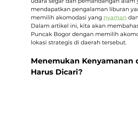
udara segar dan pemandangan alam 
mendapatkan pengalaman liburan ya
memilih akomodasi yang 
nyaman
 dan
Dalam artikel ini, kita akan memba
Puncak Bogor dengan memilih akomo
lokasi strategis di daerah tersebut.
Menemukan Kenyamanan di
Harus Dicari?