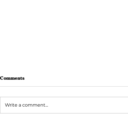
Comments
Write a comment...
Curug Panjang: Harga
Cara WFH 