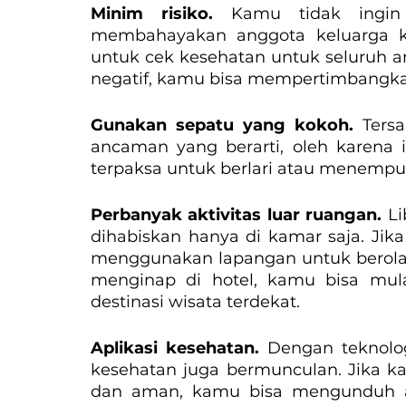
Minim risiko. 
Kamu tidak ingin
membahayakan anggota keluarga k
untuk cek kesehatan untuk seluruh an
negatif, kamu bisa mempertimbangk
Gunakan sepatu yang kokoh. 
Ters
ancaman yang berarti, oleh karena 
terpaksa untuk berlari atau menemp
Perbanyak aktivitas luar ruangan. 
Li
dihabiskan hanya di kamar saja. Jika
menggunakan lapangan untuk berolahr
menginap di hotel, kamu bisa mul
destinasi wisata terdekat.
Aplikasi kesehatan. 
Dengan teknolog
kesehatan juga bermunculan. Jika ka
dan aman, kamu bisa mengunduh apl